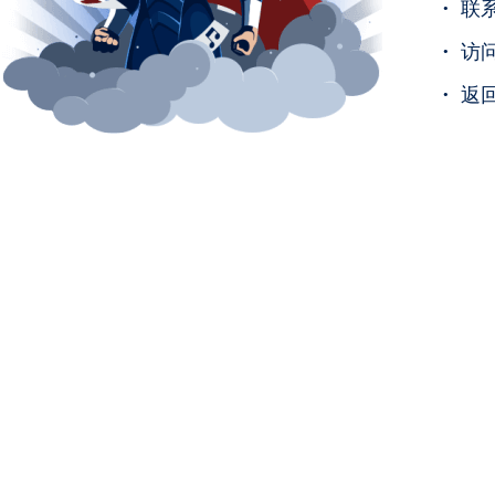
·
联
·
访
·
返